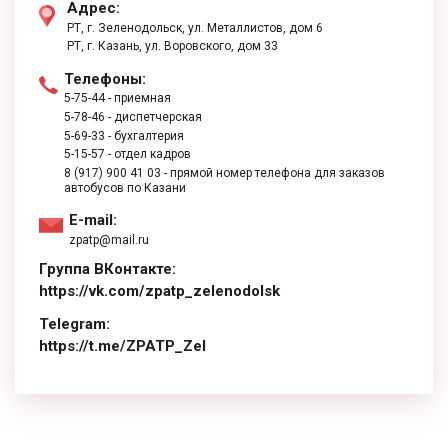
Адрес:
РТ, г. Зеленодольск, ул. Металлистов, дом 6
РТ, г. ​Казань, ул. Воровского, дом 33
Телефоны:
5-75-44
- приемная
5-78-46
- диспетчерская
5-69-33
- бухгалтерия
5-15-57
- отдел кадров
8 (917) 900 41 03
- прямой номер телефона для заказов
автобусов по Казани
E-mail:
zpatp@mail.ru
Группа ВКонтакте:
https://vk.com/zpatp_zelenodolsk
Telegram:
https://t.me/ZPATP_Zel
replica watches
Rolex-Replika-Uhren