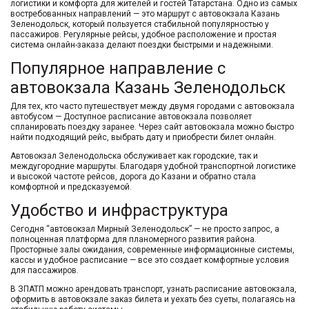
логистики и комфорта для жителей и гостей Татарстана. Одно из самых
востребованных направлений — это маршрут с
автовокзала Казань
Зеленодольск
, который пользуется стабильной популярностью у
пассажиров. Регулярные рейсы, удобное расположение и простая
система онлайн-заказа делают поездки быстрыми и надежными.
Популярное направление с
автовокзала Казань Зеленодольск
Для тех, кто часто путешествует между двумя городами с
автовокзала
автобусом
— Доступное
расписание автовокзала
позволяет
спланировать поездку заранее. Через
сайт автовокзала
можно быстро
найти подходящий рейс, выбрать дату и приобрести билет онлайн.
Автовокзал Зеленодольска
обслуживает как городские, так и
междугородние маршруты. Благодаря удобной транспортной логистике
и высокой частоте рейсов, дорога до Казани и обратно стала
комфортной и предсказуемой.
Удобство и инфраструктура
Сегодня “
автовокзал Мирный Зеленодольск
”
— не просто запрос, а
полноценная платформа для планомерного развития района.
Просторные залы ожидания, современные информационные системы,
кассы и удобное расписание — все это создает комфортные условия
для пассажиров.
В ЗПАТП можно арендовать транспорт, узнать
расписание автовокзала
,
оформить в
автовокзале заказ
билета и уехать без суеты, полагаясь на