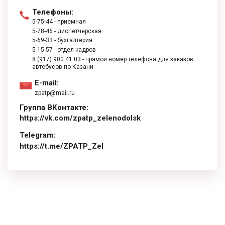
Телефоны:
5-75-44
- приемная
5-78-46
- диспетчерская
5-69-33
- бухгалтерия
5-15-57
- отдел кадров
8 (917) 900 41 03
- прямой номер телефона для заказов
автобусов по Казани
E-mail:
zpatp@mail.ru
Группа ВКонтакте:
https://vk.com/zpatp_zelenodolsk
Telegram:
https://t.me/ZPATP_Zel
replica watches
Rolex-Replika-Uhren
rolex replicas cheap
vs factory
fausse montre