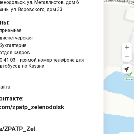
еленодольск, ул. Металлистов, дом 6
азань, ул. Воровского, дом 33
ны:
 приемная
 диспетчерская
 бухгалтерия
 отдел кадров
00 41 03
- прямой номер телефона для
автобусов по Казани
il.ru
онтакте:
k.com/zpatp_zelenodolsk
.me/ZPATP_Zel