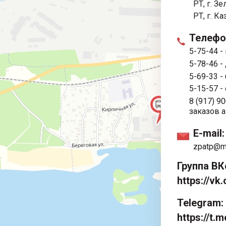
РТ, г. З
РТ, г. ​К
Телефо
5-75-44
-
5-78-46
-
5-69-33
-
5-15-57
-
8 (917) 9
заказов 
E-mail:
zpatp@ma
Группа ВК
https://v
Telegram:
https://t