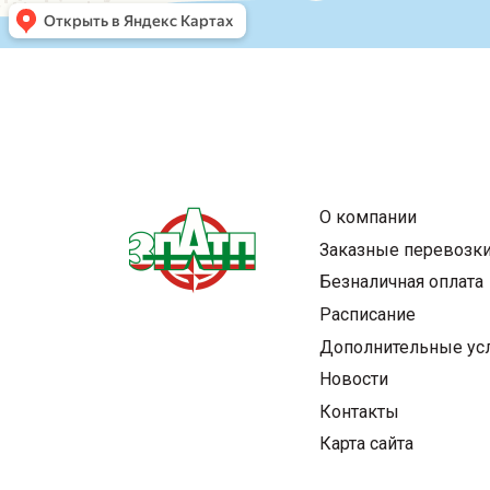
replica watches
Rolex-Replika-Uhren
rolex replicas cheap
vs factory
fausse montre
О компании
Заказные перевозк
Безналичная оплата
Расписание
Дополнительные ус
Новости
Контакты
Карта сайта