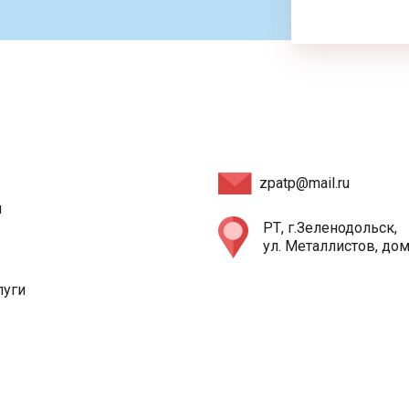
zpatp@mail.ru
и
РТ, г.Зеленодольск,
ул. Металлистов, дом
луги