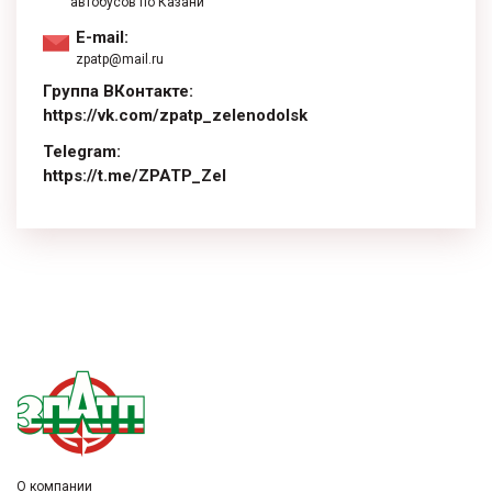
автобусов по Казани
E-mail:
zpatp@mail.ru
Группа ВКонтакте:
https://vk.com/zpatp_zelenodolsk
Telegram:
https://t.me/ZPATP_Zel
replica watches
Rolex-Replika-Uhren
rolex replicas cheap
vs factory
fausse montre
О компании