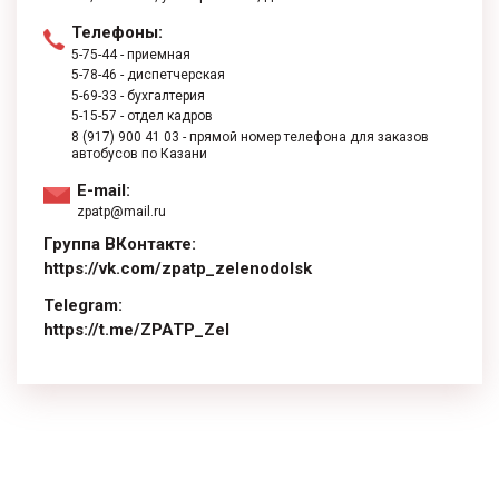
Телефоны:
5-75-44
- приемная
5-78-46
- диспетчерская
5-69-33
- бухгалтерия
5-15-57
- отдел кадров
8 (917) 900 41 03
- прямой номер телефона для заказов
автобусов по Казани
E-mail:
zpatp@mail.ru
Группа ВКонтакте:
https://vk.com/zpatp_zelenodolsk
Telegram:
https://t.me/ZPATP_Zel
replica watches
Rolex-Replika-Uhren
rolex replicas cheap
vs factory
fausse montre