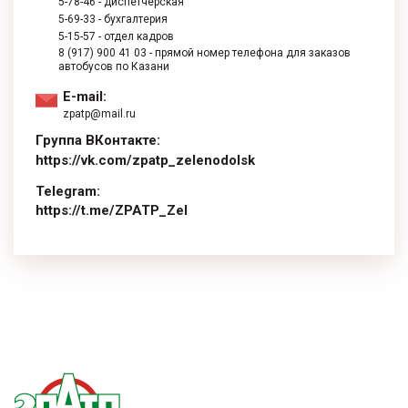
5-78-46
- диспетчерская
5-69-33
- бухгалтерия
5-15-57
- отдел кадров
8 (917) 900 41 03
- прямой номер телефона для заказов
автобусов по Казани
E-mail:
zpatp@mail.ru
Группа ВКонтакте:
https://vk.com/zpatp_zelenodolsk
Telegram:
https://t.me/ZPATP_Zel
replica watches
Rolex-Replika-Uhren
rolex replicas cheap
vs factory
fausse montre