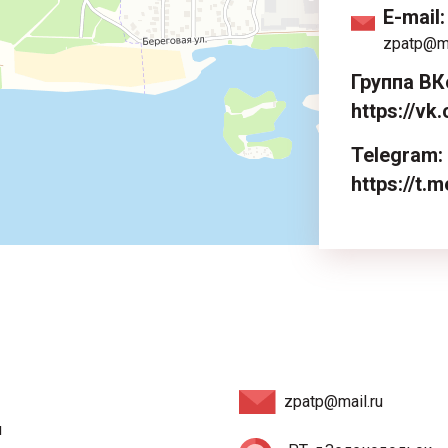
E-mail:
zpatp@ma
Группа ВК
https://v
Telegram:
https://t
zpatp@mail.ru
и