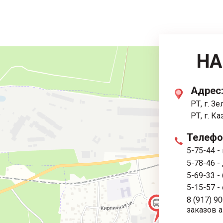
НА
Адрес
РТ, г. З
РТ, г. ​К
Телефо
5-75-44
-
5-78-46
-
5-69-33
-
5-15-57
-
8 (917) 9
заказов 