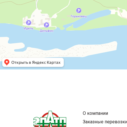
replica watches
Rolex-Replika-Uhren
rolex replicas cheap
vs factory
fausse montre
О компании
Заказные перевозк