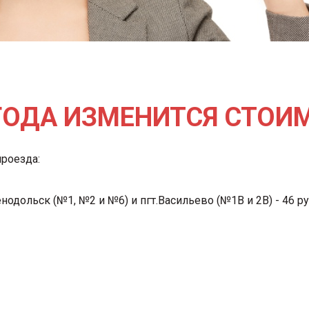
6 ГОДА ИЗМЕНИТСЯ СТО
проезда:
дольск (№1, №2 и №6) и пгт.Васильево (№1В и 2В) - 46 р