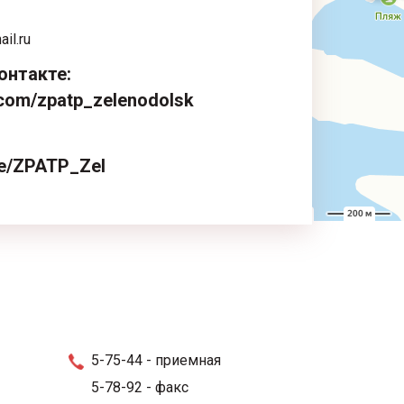
il.ru
онтакте:
k.com/zpatp_zelenodolsk
.me/ZPATP_Zel
5-75-44
- приемная
5-78-92
- факс